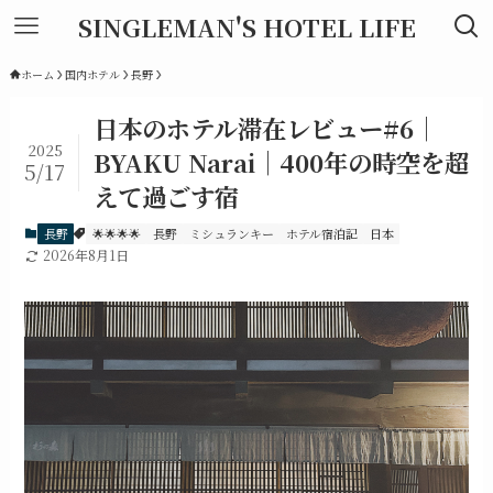
SINGLEMAN'S HOTEL LIFE
ホーム
国内ホテル
長野
日本のホテル滞在レビュー#6｜
2025
BYAKU Narai｜400年の時空を超
5/17
えて過ごす宿
長野
🌟🌟🌟🌟
長野
ミシュランキー
ホテル宿泊記
日本
2026年8月1日