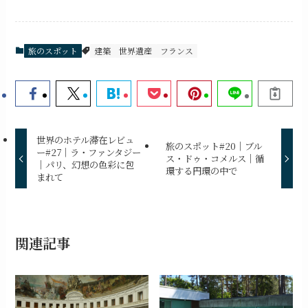
旅のスポット
建築
世界遺産
フランス
世界のホテル滞在レビュ
旅のスポット#20｜ブル
ー#27｜ラ・ファンタジー
ス・ドゥ・コメルス｜循
｜パリ、幻想の色彩に包
環する円環の中で
まれて
関連記事